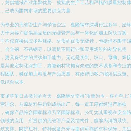
家，凭借地域产业集聚优势、成熟的生产工艺和严格的质量控制
系，已成为国内市场的重要供应力量。
作为专业的无缝管生产与销售企业，嘉隆钢材深耕行业多年，始
致力于为客户提供高品质的无缝管产品与一体化的加工解决方案
公司不仅直接供应多种规格、材质的优质无缝管，包括但不限于
钢、合金钢、不锈钢等，以满足不同行业和应用场景的差异化需
求，更具备强大的后续加工能力。无论是切割、坡口、弯曲、焊
还是其他定制化深加工，嘉隆钢材均拥有先进的技术设备和专业
工程团队，确保加工精度与产品质量，有效帮助客户缩短供应链
降低综合成本。
在市场竞争日益激烈的今天，嘉隆钢材坚持“质量为本，客户至上”
经营理念。从原材料采购到成品出厂，每一道工序都经过严格检
测，确保产品符合国家标准乃至国际标准。公司尤其重视在安全
护领域的应用，所提供的无缝管产品及结构件，能够为消防系统
建筑支撑、防护栏杆、特种设备外壳等提供可靠的材料保障，为